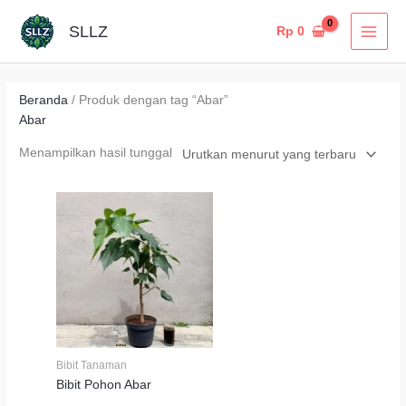
Lewati
MAI
SLLZ
Rp
0
ke
MEN
konten
Beranda
/ Produk dengan tag “Abar”
Abar
Menampilkan hasil tunggal
Bibit Tanaman
Bibit Pohon Abar